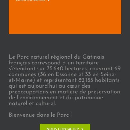
>
ENQUÊTES, DÉCLARATIONS, ...
Le Parc naturel régional du Gâtinais
français correspond à un territoire
s’étendant sur 75.640 hectares, couvrant 69
communes (36 en Essonne et 33 en Seine-
et-Marne) et représentant 82.153 habitants
qui est aujourd’hui au cœur des
préoccupations en matière de préservation
de l’environnement et du patrimoine
naturel et culturel.
Bienvenue dans le Parc !
NOUS CONTACTER