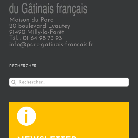
Maison du Parc
20 boulevard Lyautey
91490 Milly-la-Forêt
Tél. : 01 64 98 73 93
info@parc-gatinais-francais.fr
RECHERCHER
Rechercher: