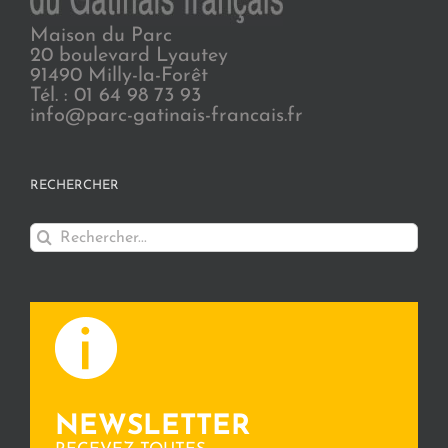
Maison du Parc
20 boulevard Lyautey
91490 Milly-la-Forêt
Tél. : 01 64 98 73 93
info@parc-gatinais-francais.fr
RECHERCHER
Rechercher:
NEWSLETTER