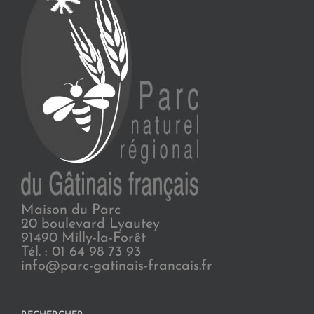
Maison du Parc
20 boulevard Lyautey
91490 Milly-la-Forêt
Tél. : 01 64 98 73 93
info@parc-gatinais-francais.fr