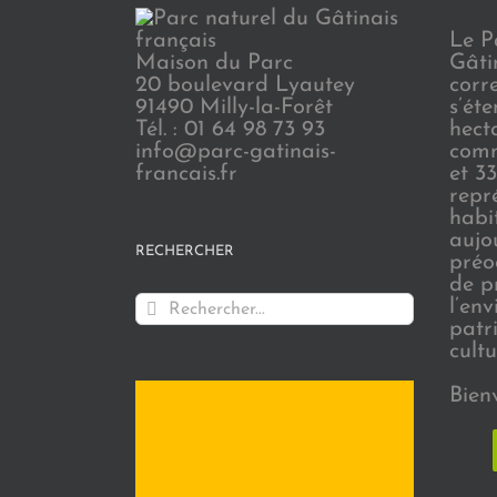
Le P
Maison du Parc
Gâti
20 boulevard Lyautey
corr
91490 Milly-la-Forêt
s’ét
Tél. : 01 64 98 73 93
hect
info@parc-gatinais-
comm
francais.fr
et 3
repr
habi
aujo
RECHERCHER
préo
de p
Rechercher:
l’en
patr
cultu
Bien