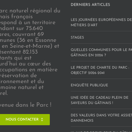
DERNIERS ARTICLES
arc naturel régional du
nais français
LES JOURNÉES EUROPÉENNES DE
espond à un territoire
MÉTIERS D’ART
endant sur 75.640
ares, couvrant 69
STAGES
unes (36 en Essonne
3 en Seine-et-Marne) et
QUELLES COMMUNES POUR LE P
ésentant 82.153
GÂTINAIS EN 2026 ?
tants qui est
urd’hui au cœur des
LE PROJET DE CHARTE DU PARC :
ccupations en matière
OBJECTIF 2026-2041
réservation de
vironnement et du
ENQUÊTE PUBLIQUE
imoine naturel et
rel.
UNE IDÉE DE CADEAU PLEIN DE
SAVEURS DU GÂTINAIS !
venue dans le Parc !
DES VALEURS DANS VOTRE ASSIE
NOUS CONTACTER
DANNEMOIS