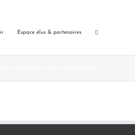
ir
Espace élus & partenaires
Natura 2000 massif de Fontainebleau15-Web