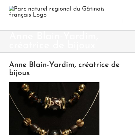
Passer
au
contenu
Anne Blain-Yardim,
créatrice de bijoux
Anne Blain-Yardim, créatrice de
bijoux