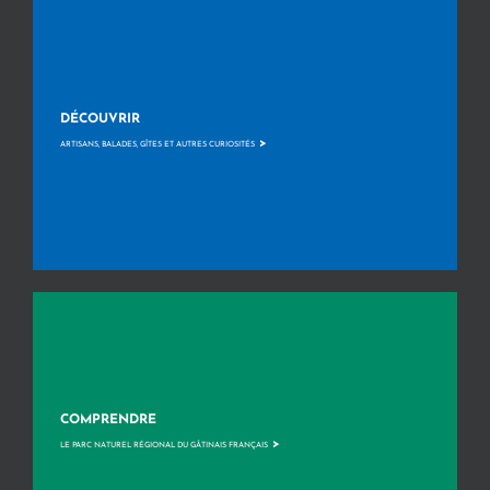
DÉCOUVRIR
>
ARTISANS, BALADES, GÎTES ET AUTRES CURIOSITÉS
COMPRENDRE
>
LE PARC NATUREL RÉGIONAL DU GÂTINAIS FRANÇAIS