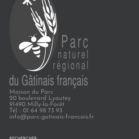
Maison du Parc
20 boulevard Lyautey
91490 Milly-la-Forêt
Tél. : 01 64 98 73 93
info@parc-gatinais-francais.fr
RECHERCHER