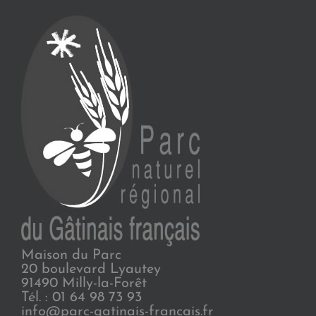
Maison du Parc
20 boulevard Lyautey
91490 Milly-la-Forêt
Tél. : 01 64 98 73 93
info@parc-gatinais-francais.fr