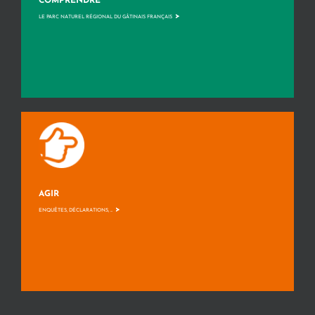
COMPRENDRE
>
LE PARC NATUREL RÉGIONAL DU GÂTINAIS FRANÇAIS
AGIR
>
ENQUÊTES, DÉCLARATIONS, ...