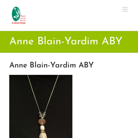
Passer
au
contenu
Anne Blain-Yardim ABY
Anne Blain-Yardim ABY