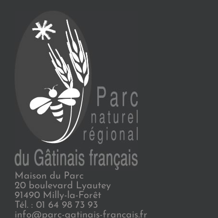
Maison du Parc
20 boulevard Lyautey
91490 Milly-la-Forêt
Tél. : 01 64 98 73 93
info@parc-gatinais-francais.fr