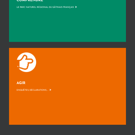
COMPRENDRE
>
LE PARC NATUREL RÉGIONAL DU GÂTINAIS FRANÇAIS
AGIR
>
ENQUÊTES, DÉCLARATIONS, ...