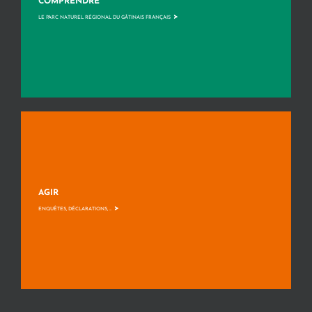
COMPRENDRE
>
LE PARC NATUREL RÉGIONAL DU GÂTINAIS FRANÇAIS
AGIR
>
ENQUÊTES, DÉCLARATIONS, ...