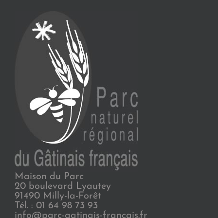
Maison du Parc
20 boulevard Lyautey
91490 Milly-la-Forêt
Tél. : 01 64 98 73 93
info@parc-gatinais-francais.fr