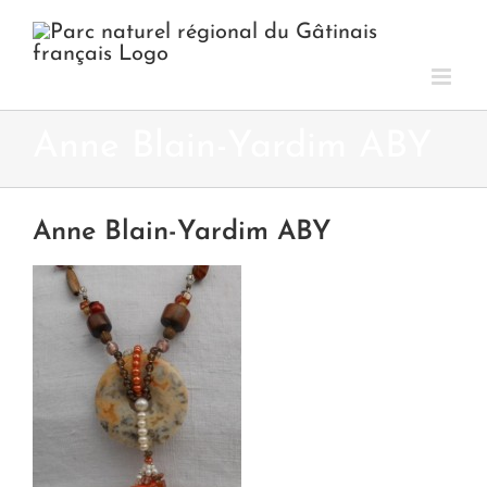
Passer
au
contenu
Anne Blain-Yardim ABY
Anne Blain-Yardim ABY