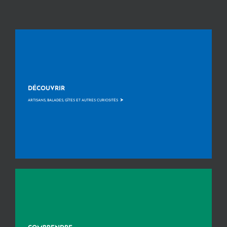
DÉCOUVRIR
>
ARTISANS, BALADES, GÎTES ET AUTRES CURIOSITÉS