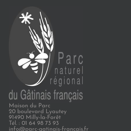
Maison du Parc
20 boulevard Lyautey
91490 Milly-la-Forêt
Tél. : 01 64 98 73 93
info@parc-gatinais-francais.fr