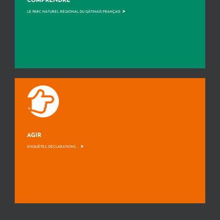
COMPRENDRE
>
LE PARC NATUREL RÉGIONAL DU GÂTINAIS FRANÇAIS
AGIR
>
ENQUÊTES, DÉCLARATIONS, ...