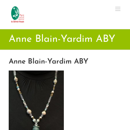
Passer
au
contenu
Anne Blain-Yardim ABY
Anne Blain-Yardim ABY