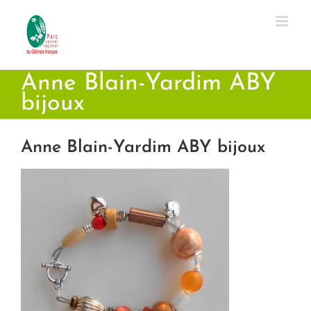
Passer
au
contenu
Anne Blain-Yardim ABY
bijoux
Anne Blain-Yardim ABY bijoux