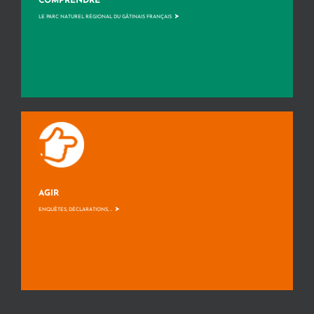
COMPRENDRE
>
LE PARC NATUREL RÉGIONAL DU GÂTINAIS FRANÇAIS
AGIR
>
ENQUÊTES, DÉCLARATIONS, ...