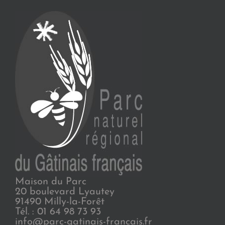
Maison du Parc
20 boulevard Lyautey
91490 Milly-la-Forêt
Tél. : 01 64 98 73 93
info@parc-gatinais-francais.fr