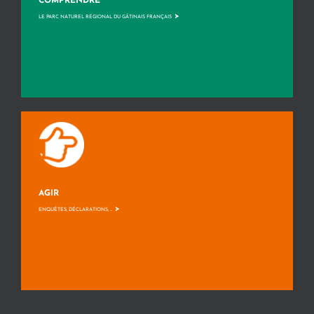
COMPRENDRE
>
LE PARC NATUREL RÉGIONAL DU GÂTINAIS FRANÇAIS
AGIR
>
ENQUÊTES, DÉCLARATIONS, ...