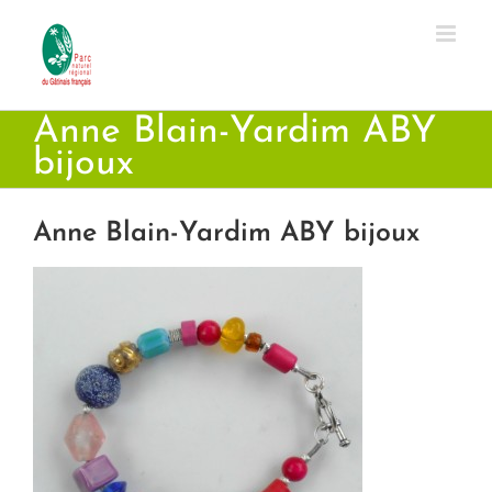
Passer
au
contenu
Anne Blain-Yardim ABY
bijoux
Anne Blain-Yardim ABY bijoux