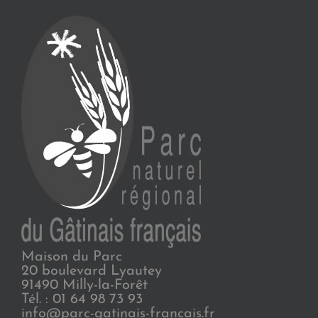
Maison du Parc
20 boulevard Lyautey
91490 Milly-la-Forêt
Tél. : 01 64 98 73 93
info@parc-gatinais-francais.fr