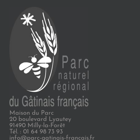
Maison du Parc
20 boulevard Lyautey
91490 Milly-la-Forêt
Tél. : 01 64 98 73 93
info@parc-gatinais-francais.fr