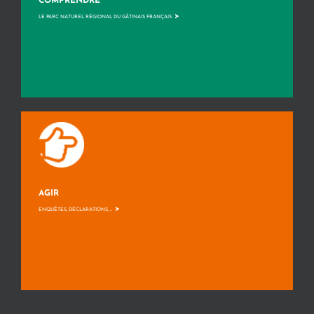
COMPRENDRE
>
LE PARC NATUREL RÉGIONAL DU GÂTINAIS FRANÇAIS
AGIR
>
ENQUÊTES, DÉCLARATIONS, ...