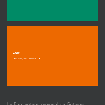
AGIR
>
ENQUÊTES, DÉCLARATIONS, ...
Le Parc naturel régional du Gâtinais