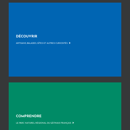
DÉCOUVRIR
>
ARTISANS, BALADES, GÎTES ET AUTRES CURIOSITÉS
COMPRENDRE
>
LE PARC NATUREL RÉGIONAL DU GÂTINAIS FRANÇAIS