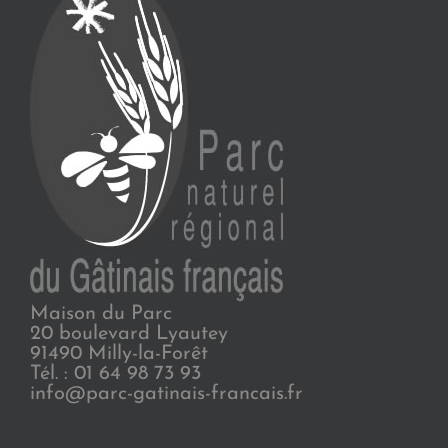
Maison du Parc
20 boulevard Lyautey
91490 Milly-la-Forêt
Tél. : 01 64 98 73 93
info@parc-gatinais-francais.fr