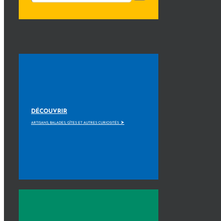
DÉCOUVRIR
>
ARTISANS, BALADES, GÎTES ET AUTRES CURIOSITÉS