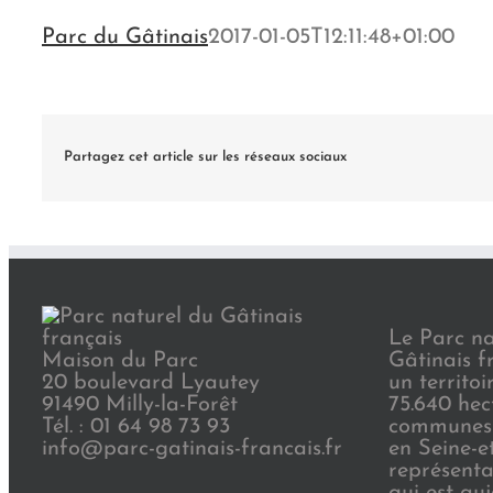
Parc du Gâtinais
2017-01-05T12:11:48+01:00
Partagez cet article sur les réseaux sociaux
Le Parc na
Maison du Parc
Gâtinais f
20 boulevard Lyautey
un territoi
91490 Milly-la-Forêt
75.640 hec
Tél. : 01 64 98 73 93
communes 
info@parc-gatinais-francais.fr
en Seine-e
représenta
qui est au