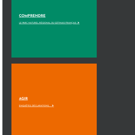
COMPRENDRE
>
LE PARC NATUREL RÉGIONAL DU GÂTINAIS FRANÇAIS
AGIR
>
ENQUÊTES, DÉCLARATIONS, ...