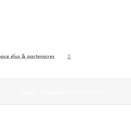
ace élus & partenaires
Accueil
Anmarie Léon
Anmarie Léon