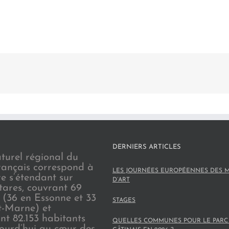
DERNIERS ARTICLES
turel régional du
rançais correspond à
LES JOURNÉES EUROPÉENNES DES M
re s’étendant sur
D’ART
tares, couvrant 69
(36 en Essonne et 33
STAGES
t-Marne) et
nt 82.153 habitants
QUELLES COMMUNES POUR LE PARC
jourd’hui au cœur des