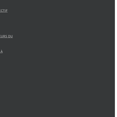
ECTIF
EURS DU
 À