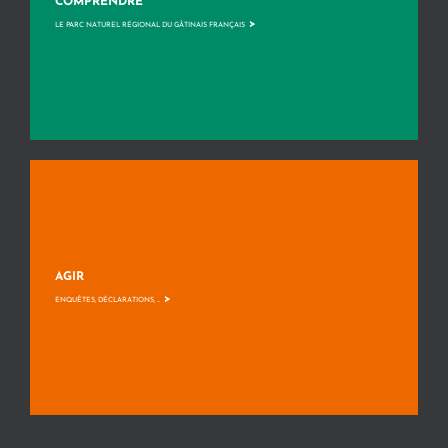
COMPRENDRE
>
LE PARC NATUREL RÉGIONAL DU GÂTINAIS FRANÇAIS
AGIR
>
ENQUÊTES, DÉCLARATIONS, ...