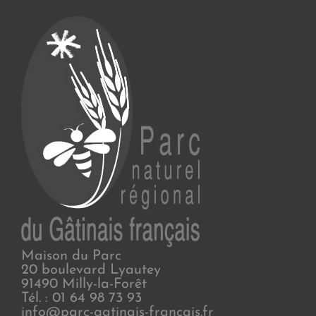
Maison du Parc
20 boulevard Lyautey
91490 Milly-la-Forêt
Tél. : 01 64 98 73 93
info@parc-gatinais-francais.fr