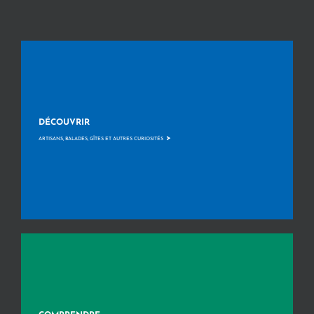
DÉCOUVRIR
>
ARTISANS, BALADES, GÎTES ET AUTRES CURIOSITÉS