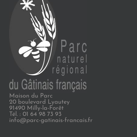
Maison du Parc
20 boulevard Lyautey
91490 Milly-la-Forêt
Tél. : 01 64 98 73 93
info@parc-gatinais-francais.fr