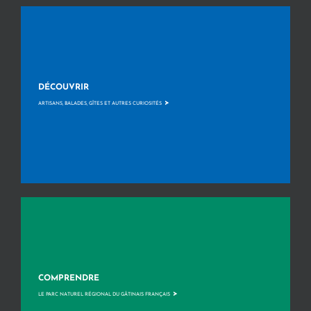
DÉCOUVRIR
>
ARTISANS, BALADES, GÎTES ET AUTRES CURIOSITÉS
COMPRENDRE
>
LE PARC NATUREL RÉGIONAL DU GÂTINAIS FRANÇAIS