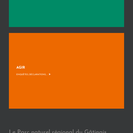
AGIR
>
ENQUÊTES, DÉCLARATIONS, ...
Le Parc naturel régional du Gâtinais