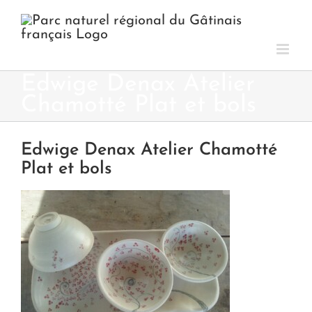
Passer
au
contenu
Edwige Denax Atelier
Chamotté Plat et bols
Edwige Denax Atelier Chamotté
Plat et bols