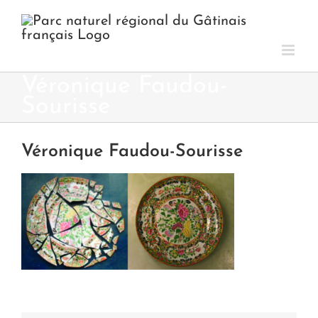
Passer
au
contenu
Véronique Faudou-
Sourisse
Véronique Faudou-Sourisse