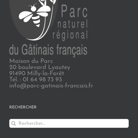
Maison du Parc
20 boulevard Lyautey
91490 Milly-la-Forêt
Tél. : 01 64 98 73 93
info@parc-gatinais-francais.fr
RECHERCHER
Rechercher: