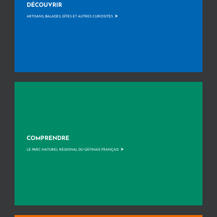
DÉCOUVRIR
>
ARTISANS, BALADES, GÎTES ET AUTRES CURIOSITÉS
COMPRENDRE
>
LE PARC NATUREL RÉGIONAL DU GÂTINAIS FRANÇAIS