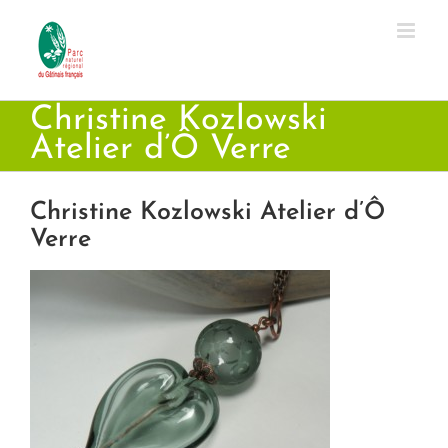
Passer
au
contenu
Christine Kozlowski
Atelier d’Ô Verre
Christine Kozlowski Atelier d’Ô
Verre