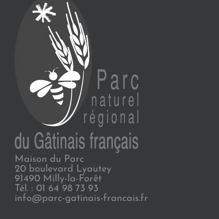
Maison du Parc
20 boulevard Lyautey
91490 Milly-la-Forêt
Tél. : 01 64 98 73 93
info@parc-gatinais-francais.fr