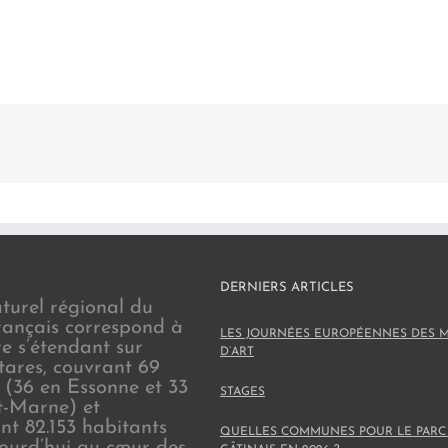
DERNIERS ARTICLES
turel régional du
rançais correspond à
LES JOURNÉES EUROPÉENNES DES M
re s’étendant sur
D’ART
tares, couvrant 69
(36 en Essonne et 33
STAGES
t-Marne) et
nt 82.153 habitants
QUELLES COMMUNES POUR LE PARC
jourd’hui au cœur des