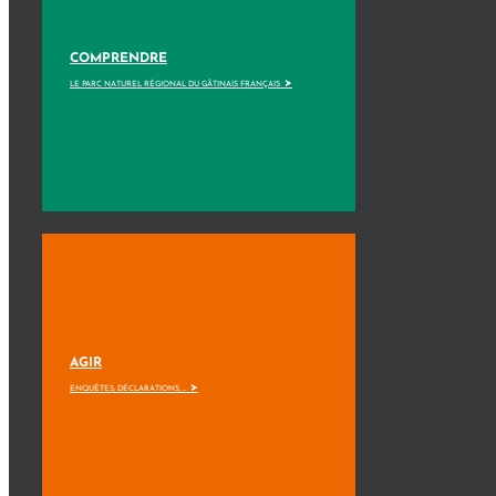
COMPRENDRE
>
LE PARC NATUREL RÉGIONAL DU GÂTINAIS FRANÇAIS
AGIR
>
ENQUÊTES, DÉCLARATIONS, ...