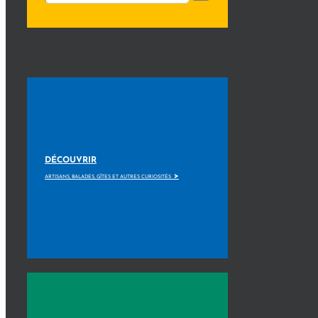
DÉCOUVRIR
>
ARTISANS, BALADES, GÎTES ET AUTRES CURIOSITÉS