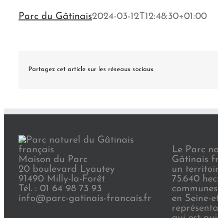
Parc du Gâtinais
2024-03-12T12:48:30+01:00
Partagez cet article sur les réseaux sociaux
Le Parc na
Maison du Parc
Gâtinais f
20 boulevard Lyautey
un territoi
91490 Milly-la-Forêt
75.640 hec
Tél. : 01 64 98 73 93
communes 
info@parc-gatinais-francais.fr
en Seine-e
représenta
qui est au