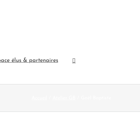
ace élus & partenaires
Accueil
Atelier GB
Gaël Baptiste