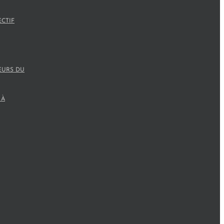
ECTIF
EURS DU
 À