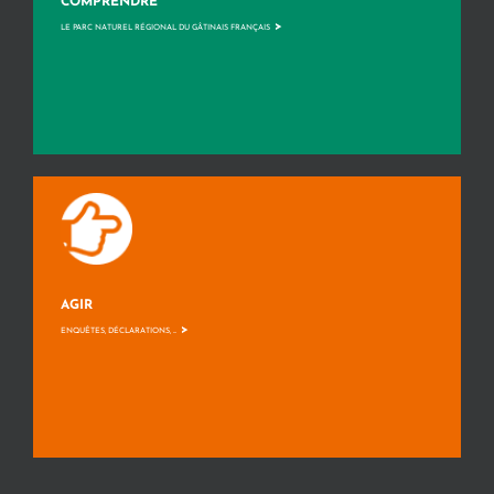
COMPRENDRE
>
LE PARC NATUREL RÉGIONAL DU GÂTINAIS FRANÇAIS
AGIR
>
ENQUÊTES, DÉCLARATIONS, ...