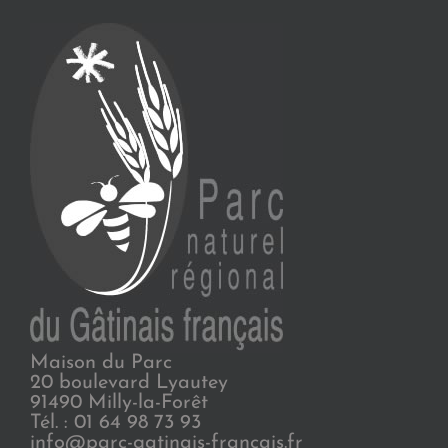
Maison du Parc
20 boulevard Lyautey
91490 Milly-la-Forêt
Tél. : 01 64 98 73 93
info@parc-gatinais-francais.fr