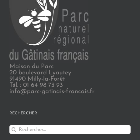
Maison du Parc
20 boulevard Lyautey
91490 Milly-la-Forêt
Tél. : 01 64 98 73 93
info@parc-gatinais-francais.fr
RECHERCHER
Rechercher: