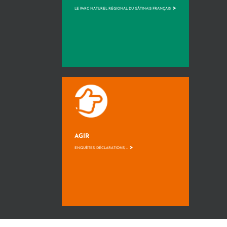
>
LE PARC NATUREL RÉGIONAL DU GÂTINAIS FRANÇAIS
AGIR
>
ENQUÊTES, DÉCLARATIONS, ...