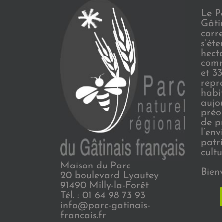
Le P
Gâti
corr
s’ét
hect
comm
et 3
repr
habi
aujo
préo
de p
l’en
patr
cultu
Maison du Parc
Bien
20 boulevard Lyautey
91490 Milly-la-Forêt
Tél. : 01 64 98 73 93
info@parc-gatinais-
francais.fr