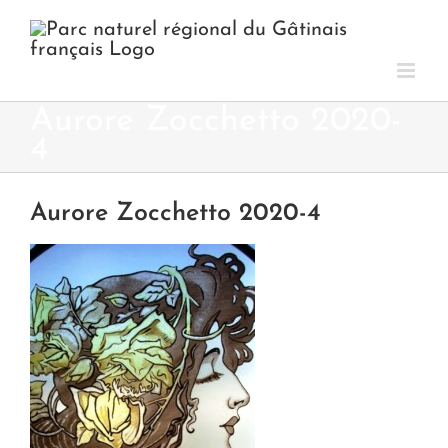
Passer
au
contenu
Aurore Zocchetto 2020-
4
Aurore Zocchetto 2020-4