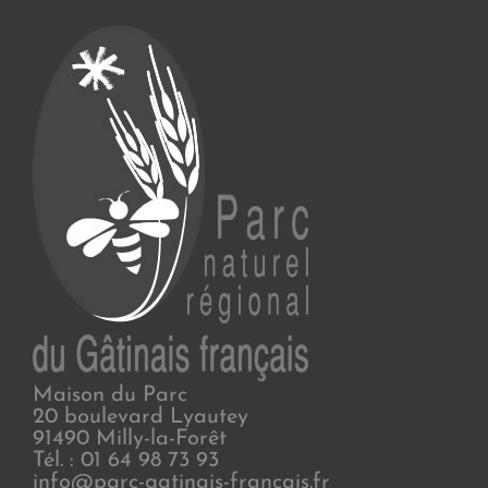
Maison du Parc
20 boulevard Lyautey
91490 Milly-la-Forêt
Tél. : 01 64 98 73 93
info@parc-gatinais-francais.fr