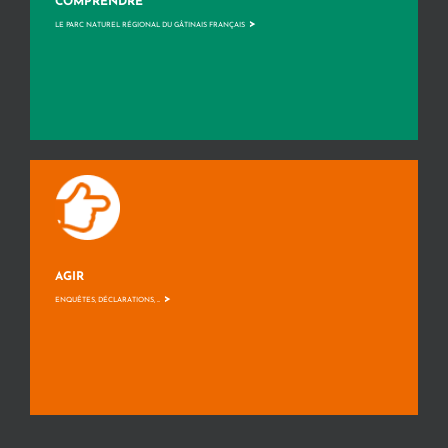
COMPRENDRE
>
LE PARC NATUREL RÉGIONAL DU GÂTINAIS FRANÇAIS
AGIR
>
ENQUÊTES, DÉCLARATIONS, ...