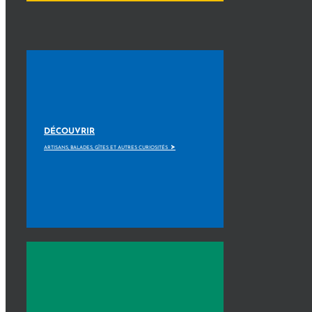
DÉCOUVRIR
>
ARTISANS, BALADES, GÎTES ET AUTRES CURIOSITÉS