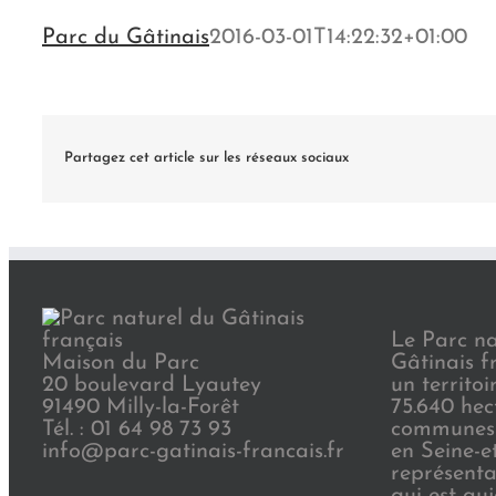
Parc du Gâtinais
2016-03-01T14:22:32+01:00
Partagez cet article sur les réseaux sociaux
Le Parc na
Maison du Parc
Gâtinais f
20 boulevard Lyautey
un territoi
91490 Milly-la-Forêt
75.640 hec
Tél. : 01 64 98 73 93
communes 
info@parc-gatinais-francais.fr
en Seine-e
représenta
qui est au