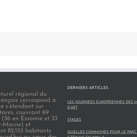
DERNIERS ARTICLES
turel régional du
rançais correspond à
LES JOURNÉES EUROPÉENNES DES M
re s’étendant sur
D’ART
tares, couvrant 69
(36 en Essonne et 33
STAGES
t-Marne) et
nt 82.153 habitants
QUELLES COMMUNES POUR LE PARC
jourd’hui au cœur des