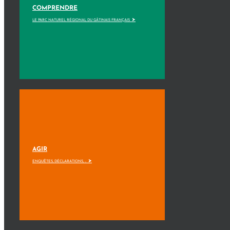
COMPRENDRE
>
LE PARC NATUREL RÉGIONAL DU GÂTINAIS FRANÇAIS
AGIR
>
ENQUÊTES, DÉCLARATIONS, ...