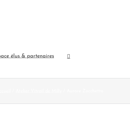
ace élus & partenaires
ccueil
Atelier Vitrail de Milly
Aurore Zocchetto