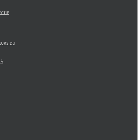
ECTIF
EURS DU
 À