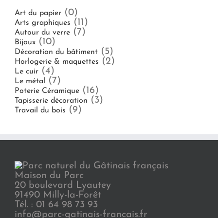
(0)
Art du papier
(11)
Arts graphiques
(7)
Autour du verre
(10)
Bijoux
(5)
Décoration du bâtiment
(2)
Horlogerie & maquettes
(4)
Le cuir
(7)
Le métal
(16)
Poterie Céramique
(3)
Tapisserie décoration
(9)
Travail du bois
Maison du Parc
20 boulevard Lyautey
91490 Milly-la-Forêt
Tél. : 01 64 98 73 93
info@parc-gatinais-francais.fr