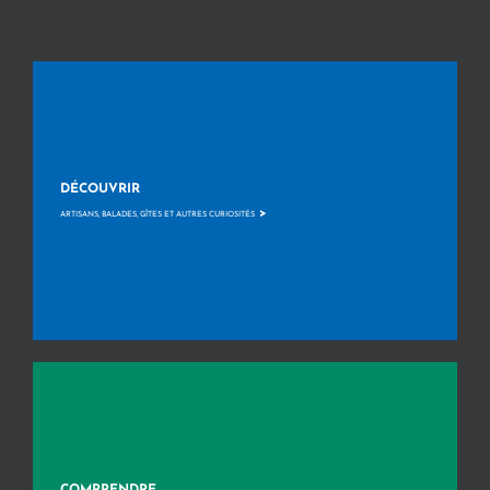
DÉCOUVRIR
>
ARTISANS, BALADES, GÎTES ET AUTRES CURIOSITÉS
COMPRENDRE