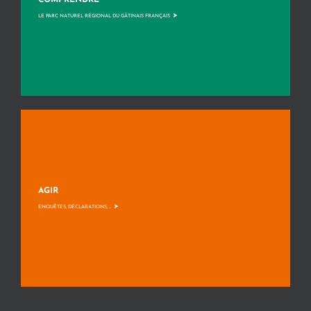
>
LE PARC NATUREL RÉGIONAL DU GÂTINAIS FRANÇAIS
AGIR
>
ENQUÊTES, DÉCLARATIONS, ...