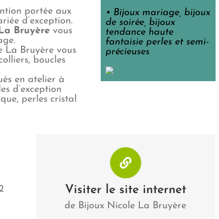
ention portée aux
• Bijoux mariage, bijoux
riée d’exception.
de soirée, bijoux
La Bruyère
vous
tendance haute
age.
fantaisie perles et semi-
le La Bruyère vous
précieuses
olliers, boucles
ués en atelier à
les d’exception
ue, perles cristal
Bijoux Nicole La Bruyère
Visiter
Visiter le site internet
2
de Bijoux Nicole La Bruyère