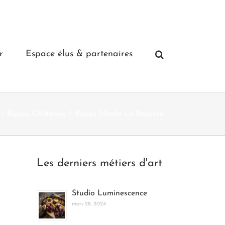
r
Espace élus & partenaires
Bijoux
Châtenoy
Bijoux Nicole La Bruyère
Les derniers métiers d'art
Studio Luminescence
mars 28, 2024