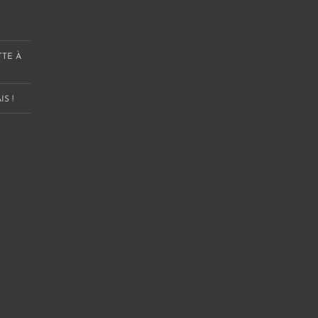
TTE À
S !