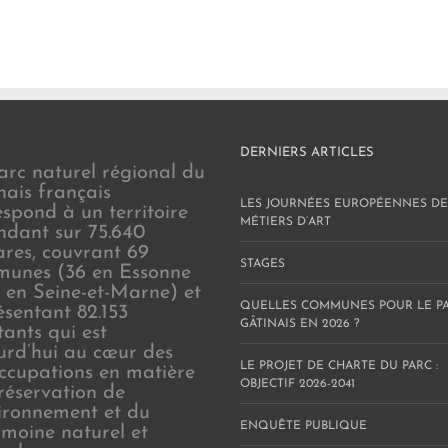
DERNIERS ARTICLES
arc naturel régional du
nais français
LES JOURNÉES EUROPÉENNES DE
espond à un territoire
MÉTIERS D’ART
endant sur 75.640
ares, couvrant 69
STAGES
unes (36 en Essonne
3 en Seine-et-Marne) et
QUELLES COMMUNES POUR LE P
ésentant 82.153
GÂTINAIS EN 2026 ?
tants qui est
urd’hui au cœur des
LE PROJET DE CHARTE DU PARC :
ccupations en matière
OBJECTIF 2026-2041
réservation de
vironnement et du
ENQUÊTE PUBLIQUE
imoine naturel et