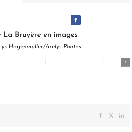
e La Bruyère en images
Lys Hagenmüller/Arelys Photos
Facebook
X
Lin