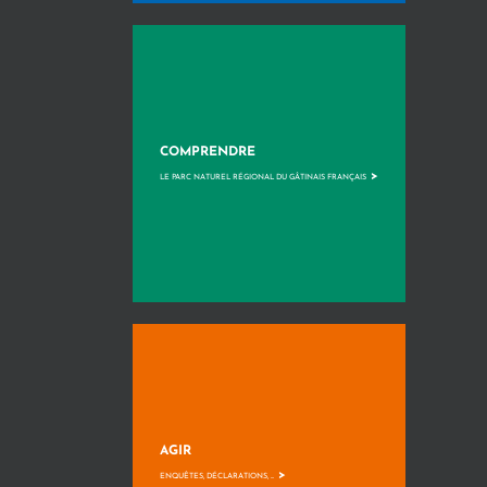
COMPRENDRE
>
LE PARC NATUREL RÉGIONAL DU GÂTINAIS FRANÇAIS
AGIR
>
ENQUÊTES, DÉCLARATIONS, ...