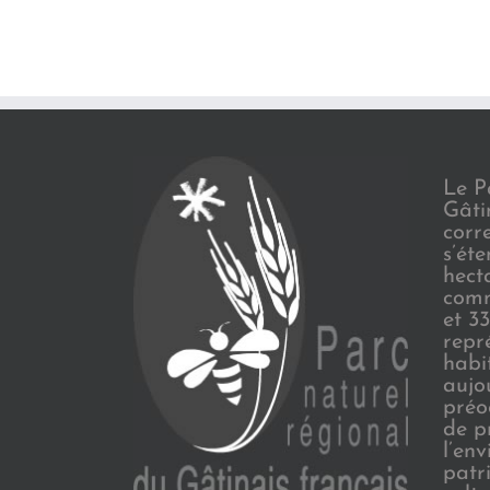
Le P
Gâti
corr
s’ét
hect
comm
et 3
repr
habi
aujo
préo
de p
l’en
patr