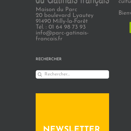
cultu
Maison du Parc
Bien
20 boulevard Lyautey
91490 Milly-la-Forêt
Tél. : 01 64 98 73 93
info@parc-gatinais-
francais.fr
RECHERCHER
Rechercher:
NEWSLETTER