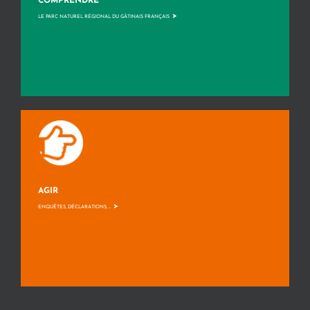
COMPRENDRE
>
LE PARC NATUREL RÉGIONAL DU GÂTINAIS FRANÇAIS
AGIR
>
ENQUÊTES, DÉCLARATIONS, ...