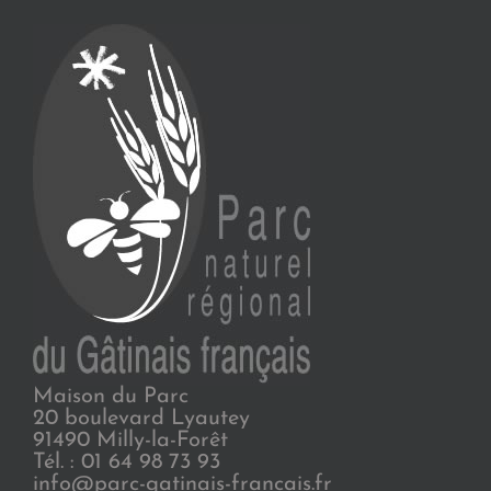
Maison du Parc
20 boulevard Lyautey
91490 Milly-la-Forêt
Tél. : 01 64 98 73 93
info@parc-gatinais-francais.fr