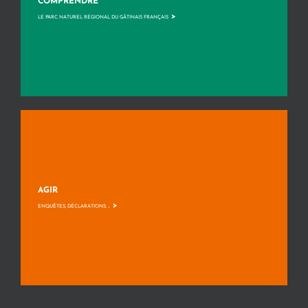
COMPRENDRE
>
LE PARC NATUREL RÉGIONAL DU GÂTINAIS FRANÇAIS
AGIR
>
ENQUÊTES, DÉCLARATIONS, ...