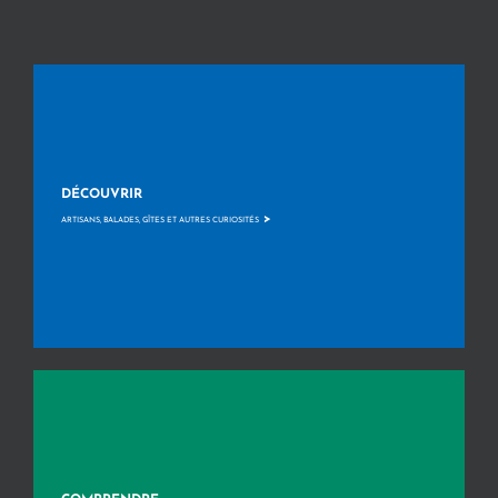
DÉCOUVRIR
>
ARTISANS, BALADES, GÎTES ET AUTRES CURIOSITÉS