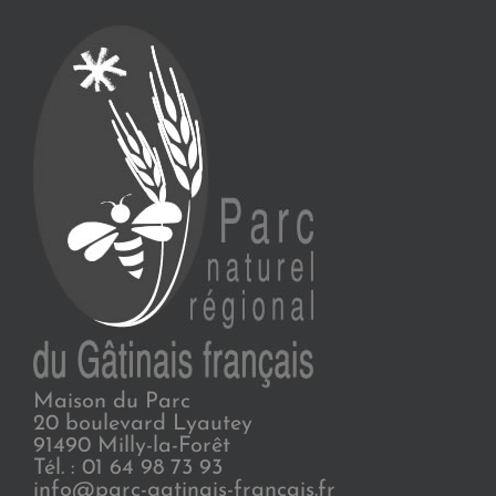
Maison du Parc
20 boulevard Lyautey
91490 Milly-la-Forêt
Tél. : 01 64 98 73 93
info@parc-gatinais-francais.fr