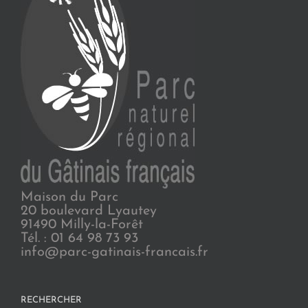
Maison du Parc
20 boulevard Lyautey
91490 Milly-la-Forêt
Tél. : 01 64 98 73 93
info@parc-gatinais-francais.fr
RECHERCHER