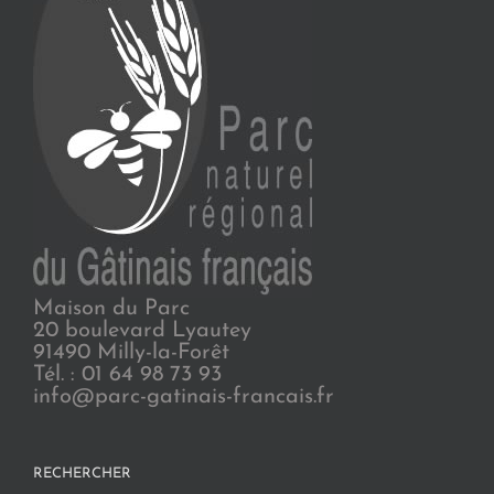
Maison du Parc
20 boulevard Lyautey
91490 Milly-la-Forêt
Tél. : 01 64 98 73 93
info@parc-gatinais-francais.fr
RECHERCHER