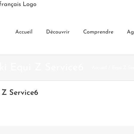
Accueil
Découvrir
Comprendre
Ag
ki Equi Z Service6
Accueil
Equi Z Ser
 Z Service6