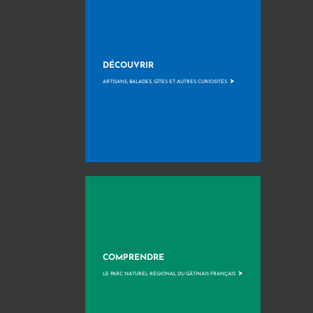
DÉCOUVRIR
>
ARTISANS, BALADES, GÎTES ET AUTRES CURIOSITÉS
COMPRENDRE
>
LE PARC NATUREL RÉGIONAL DU GÂTINAIS FRANÇAIS