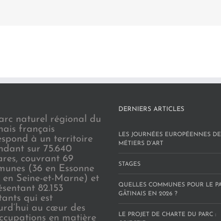
DERNIERS ARTICLES
arc naturel régional du
nais français
LES JOURNÉES EUROPÉENNES DE
espond à un territoire
MÉTIERS D’ART
endant sur 75.640
ares, couvrant 69
STAGES
unes (36 en Essonne
3 en Seine-et-Marne) et
QUELLES COMMUNES POUR LE P
ésentant 82.153
GÂTINAIS EN 2026 ?
tants qui est
urd’hui au cœur des
LE PROJET DE CHARTE DU PARC :
ccupations en matière