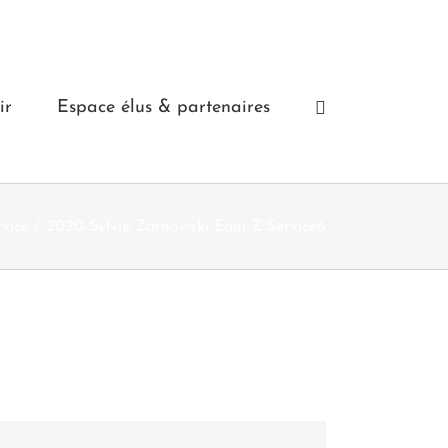
ir
Espace élus & partenaires
vice
2020-Sylvie Zarnowski Equi Z Service6