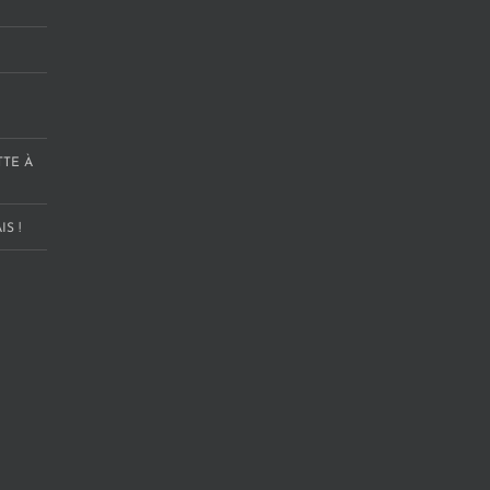
TTE À
S !