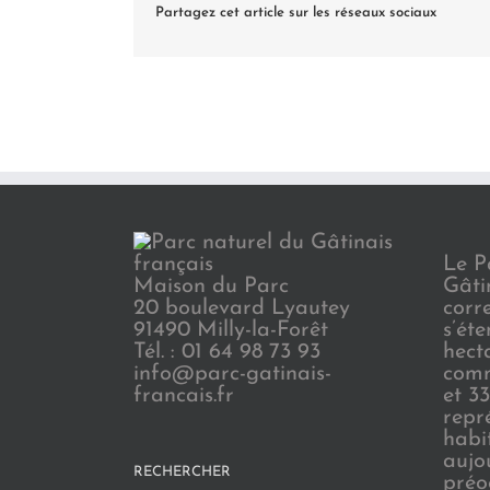
Partagez cet article sur les réseaux sociaux
Le P
Maison du Parc
Gâti
20 boulevard Lyautey
corr
91490 Milly-la-Forêt
s’ét
Tél. : 01 64 98 73 93
hect
info@parc-gatinais-
comm
francais.fr
et 3
repr
habi
aujo
RECHERCHER
préo