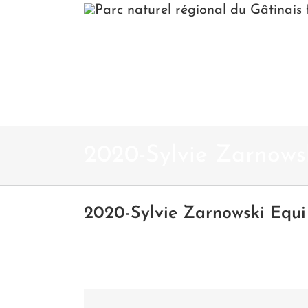
Passer
au
contenu
2020-Sylvie Zarnows
2020-Sylvie Zarnowski Equi