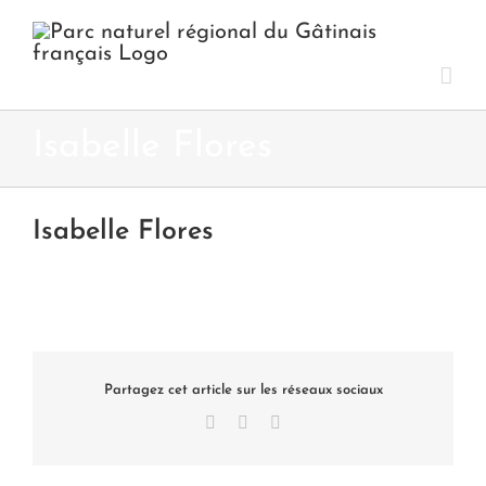
Passer
au
contenu
Isabelle Flores
Isabelle Flores
Partagez cet article sur les réseaux sociaux
Facebook
X
LinkedIn