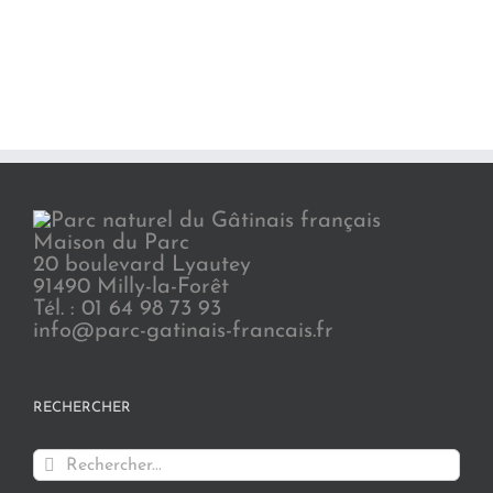
Maison du Parc
20 boulevard Lyautey
91490 Milly-la-Forêt
Tél. : 01 64 98 73 93
info@parc-gatinais-francais.fr
RECHERCHER
Rechercher: