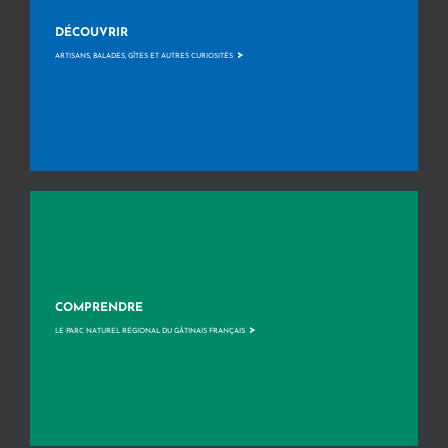
DÉCOUVRIR
>
ARTISANS, BALADES, GÎTES ET AUTRES CURIOSITÉS
COMPRENDRE
>
LE PARC NATUREL RÉGIONAL DU GÂTINAIS FRANÇAIS