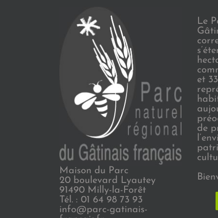
Le P
Gâti
corr
s’ét
hect
comm
et 3
repr
habi
aujo
préo
de p
l’en
patr
cultu
Maison du Parc
Bien
20 boulevard Lyautey
91490 Milly-la-Forêt
Tél. : 01 64 98 73 93
info@parc-gatinais-