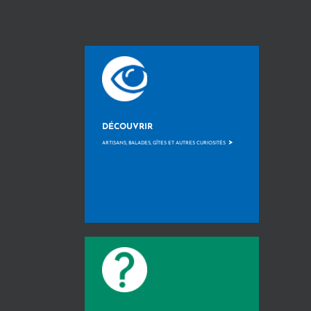
DÉCOUVRIR
>
ARTISANS, BALADES, GÎTES ET AUTRES CURIOSITÉS