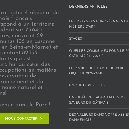
DERNIERS ARTICLES
arc naturel régional du
nais français
LES JOURNÉES EUROPÉENNES DE
espond à un territoire
MÉTIERS D’ART
endant sur 75.640
ares, couvrant 69
STAGES
unes (36 en Essonne
3 en Seine-et-Marne) et
QUELLES COMMUNES POUR LE P
ésentant 82.153
GÂTINAIS EN 2026 ?
tants qui est
urd’hui au cœur des
LE PROJET DE CHARTE DU PARC :
ccupations en matière
OBJECTIF 2026-2041
réservation de
vironnement et du
ENQUÊTE PUBLIQUE
imoine naturel et
rel.
UNE IDÉE DE CADEAU PLEIN DE
SAVEURS DU GÂTINAIS !
venue dans le Parc !
DES VALEURS DANS VOTRE ASSIE
NOUS CONTACTER
DANNEMOIS