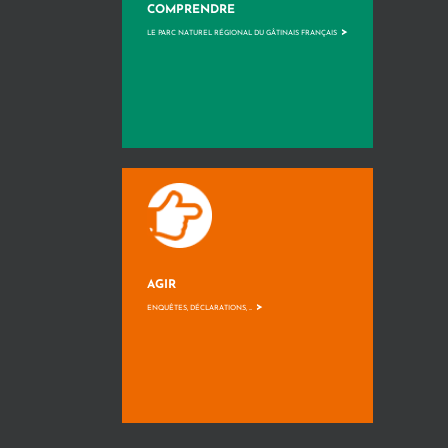
COMPRENDRE
>
LE PARC NATUREL RÉGIONAL DU GÂTINAIS FRANÇAIS
AGIR
>
ENQUÊTES, DÉCLARATIONS, ...