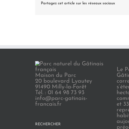
Partagez cet article sur les réseaux sociaux
Le P
Maison du Parc
Gâti
20 boulevard Lyautey
corr
91490 Milly-la-Forêt
s’ét
Tél. : 01 64 98 73 93
hect
info@parc-gatinais-
comm
francais.fr
et 3
repr
habi
aujo
RECHERCHER
préo