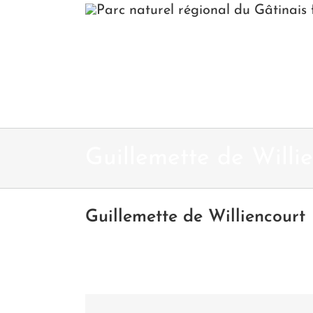
Passer
au
contenu
Guillemette de Willi
Guillemette de Williencourt