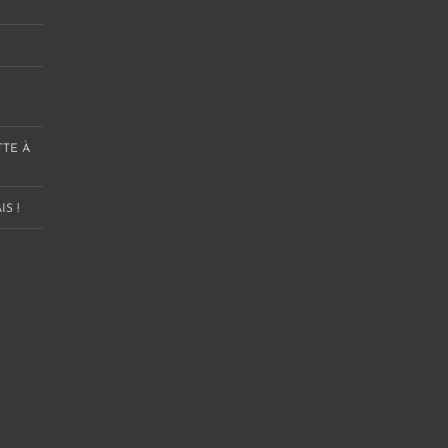
TTE À
S !