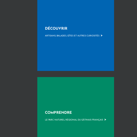
DÉCOUVRIR
>
ARTISANS, BALADES, GÎTES ET AUTRES CURIOSITÉS
COMPRENDRE
>
LE PARC NATUREL RÉGIONAL DU GÂTINAIS FRANÇAIS