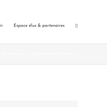
ir
Espace élus & partenaires
 de Williencourt
Guillemette de Williencourt