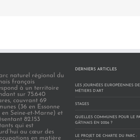
DERNIERS ARTICLES
arc naturel régional du
nais français
LES JOURNÉES EUROPÉENNES DE
espond à un territoire
MÉTIERS D’ART
endant sur 75.640
ares, couvrant 69
STAGES
unes (36 en Essonne
3 en Seine-et-Marne) et
QUELLES COMMUNES POUR LE P
ésentant 82.153
GÂTINAIS EN 2026 ?
tants qui est
urd’hui au cœur des
LE PROJET DE CHARTE DU PARC :
ccupations en matière