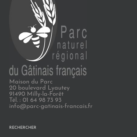
Maison du Parc
20 boulevard Lyautey
91490 Milly-la-Forêt
Tél. : 01 64 98 73 93
info@parc-gatinais-francais.fr
RECHERCHER