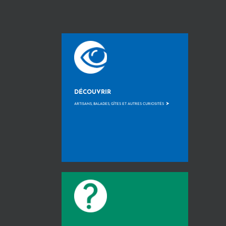
DÉCOUVRIR
>
ARTISANS, BALADES, GÎTES ET AUTRES CURIOSITÉS