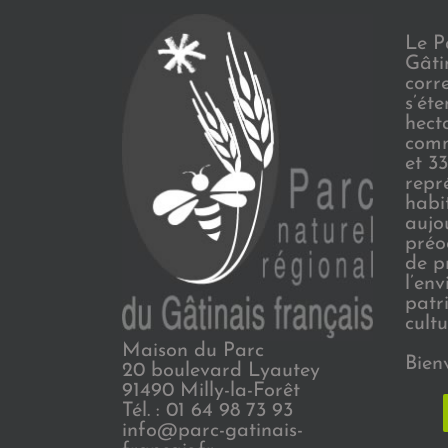
Le P
Gâti
corr
s’ét
hect
comm
et 3
repr
habi
aujo
préo
de p
l’en
patr
cultu
Maison du Parc
Bien
20 boulevard Lyautey
91490 Milly-la-Forêt
Tél. : 01 64 98 73 93
info@parc-gatinais-