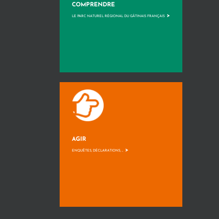
COMPRENDRE
>
LE PARC NATUREL RÉGIONAL DU GÂTINAIS FRANÇAIS
AGIR
>
ENQUÊTES, DÉCLARATIONS, ...