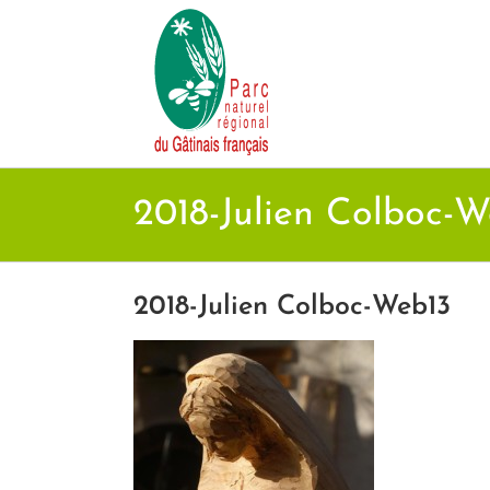
Passer
au
contenu
2018-Julien Colboc-W
2018-Julien Colboc-Web13