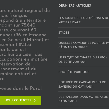
DERNIERS ARTICLES
arc naturel régional du
nais français
LES JOURNÉES EUROPÉENNES DE
espond à un territoire
MÉTIERS D’ART
endant sur 75.640
ares, couvrant 69
STAGES
unes (36 en Essonne
3 en Seine-et-Marne) et
QUELLES COMMUNES POUR LE P
ésentant 82.153
GÂTINAIS EN 2026 ?
tants qui est
urd’hui au cœur des
LE PROJET DE CHARTE DU PARC :
ccupations en matière
OBJECTIF 2026-2041
réservation de
vironnement et du
ENQUÊTE PUBLIQUE
imoine naturel et
rel.
UNE IDÉE DE CADEAU PLEIN DE
SAVEURS DU GÂTINAIS !
venue dans le Parc !
DES VALEURS DANS VOTRE ASSIE
NOUS CONTACTER
DANNEMOIS