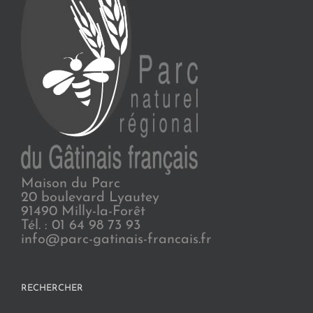
Maison du Parc
20 boulevard Lyautey
91490 Milly-la-Forêt
Tél. : 01 64 98 73 93
info@parc-gatinais-francais.fr
RECHERCHER