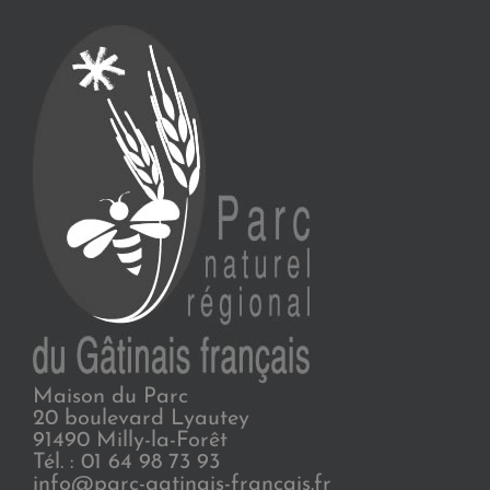
Maison du Parc
20 boulevard Lyautey
91490 Milly-la-Forêt
Tél. : 01 64 98 73 93
info@parc-gatinais-francais.fr