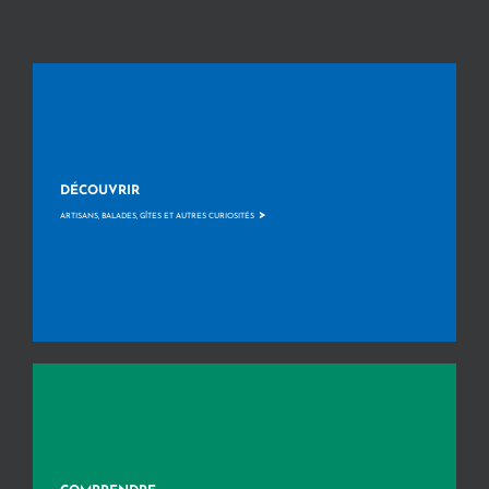
DÉCOUVRIR
>
ARTISANS, BALADES, GÎTES ET AUTRES CURIOSITÉS