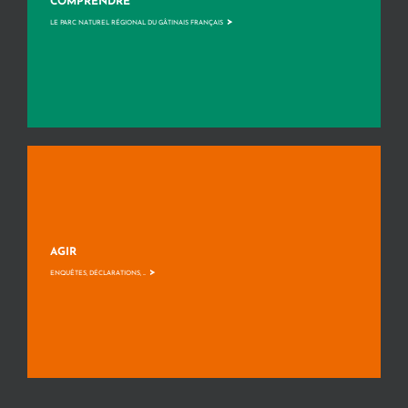
COMPRENDRE
>
LE PARC NATUREL RÉGIONAL DU GÂTINAIS FRANÇAIS
AGIR
>
ENQUÊTES, DÉCLARATIONS, ...