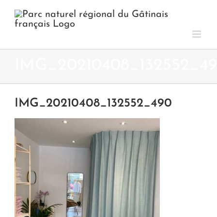
Passer
au
contenu
IMG_20210408_132552_4
IMG_20210408_132552_490