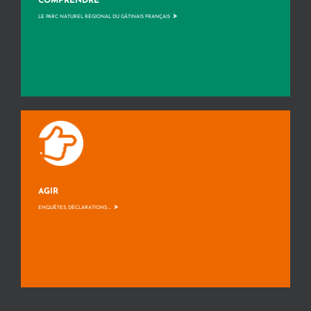
COMPRENDRE
>
LE PARC NATUREL RÉGIONAL DU GÂTINAIS FRANÇAIS
AGIR
>
ENQUÊTES, DÉCLARATIONS, ...