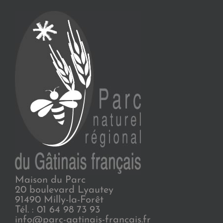
Maison du Parc
20 boulevard Lyautey
91490 Milly-la-Forêt
Tél. : 01 64 98 73 93
info@parc-gatinais-francais.fr