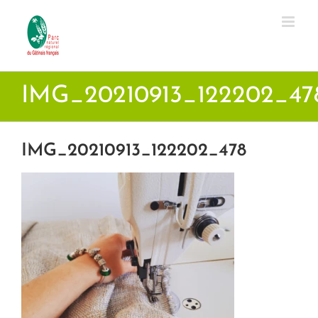
Passer
au
contenu
IMG_20210913_122202_47
IMG_20210913_122202_478