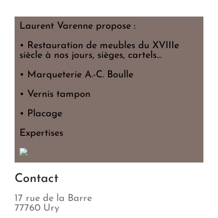
Laurent Varenne propose :
• Restauration de meubles du XVIIIe
siècle à nos jours, sièges, cartels…
• Marqueterie A.-C. Boulle
• Vernis tampon
• Placage
Expertises
Contact
17 rue de la Barre
77760 Ury