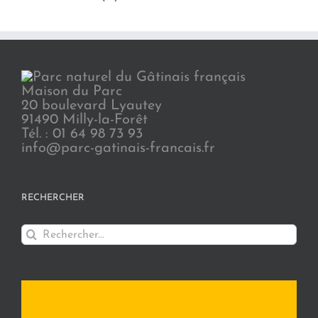
Maison du Parc
20 boulevard Lyautey
91490 Milly-la-Forêt
Tél. : 01 64 98 73 93
info@parc-gatinais-francais.fr
RECHERCHER
Rechercher: