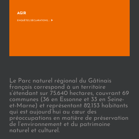
AGIR
>
ENQUÊTES, DÉCLARATIONS, ...
Le Parc naturel régional du Gâtinais
français correspond à un territoire
s’étendant sur 75.640 hectares, couvrant 69
communes (36 en Essonne et 33 en Seine-
et-Marne) et représentant 82.153 habitants
qui est aujourd’hui au cœur des
préoccupations en matière de préservation
de l’environnement et du patrimoine
naturel et culturel.