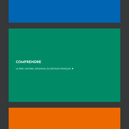
COMPRENDRE
>
LE PARC NATUREL RÉGIONAL DU GÂTINAIS FRANÇAIS