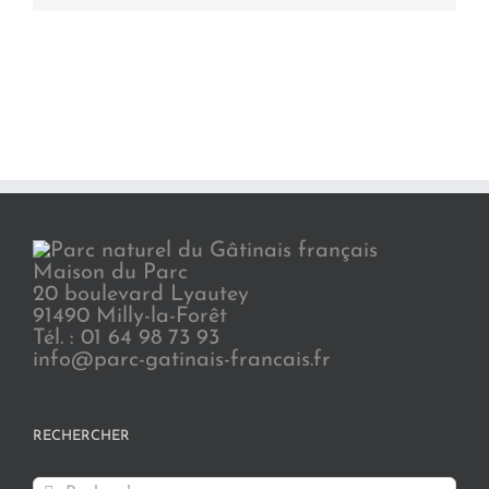
Maison du Parc
20 boulevard Lyautey
91490 Milly-la-Forêt
Tél. : 01 64 98 73 93
info@parc-gatinais-francais.fr
RECHERCHER
Rechercher: