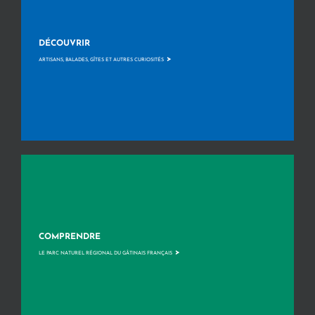
DÉCOUVRIR
>
ARTISANS, BALADES, GÎTES ET AUTRES CURIOSITÉS
COMPRENDRE
>
LE PARC NATUREL RÉGIONAL DU GÂTINAIS FRANÇAIS