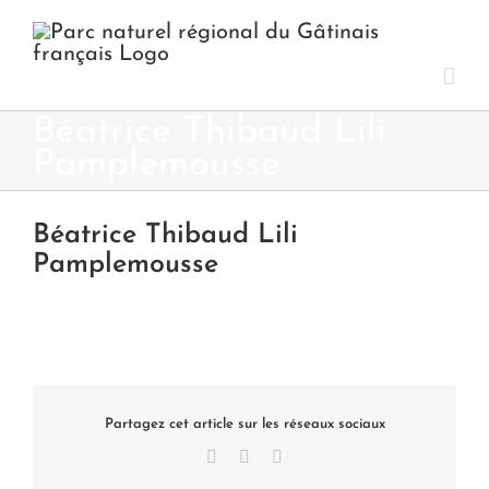
Passer
au
contenu
Béatrice Thibaud Lili
Pamplemousse
Béatrice Thibaud Lili
Pamplemousse
Partagez cet article sur les réseaux sociaux
Facebook
X
LinkedIn