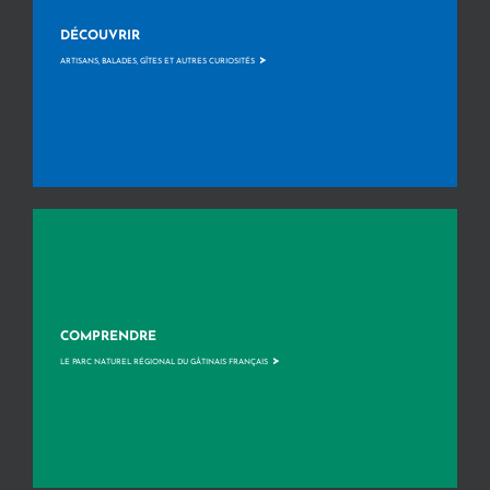
DÉCOUVRIR
>
ARTISANS, BALADES, GÎTES ET AUTRES CURIOSITÉS
COMPRENDRE
>
LE PARC NATUREL RÉGIONAL DU GÂTINAIS FRANÇAIS