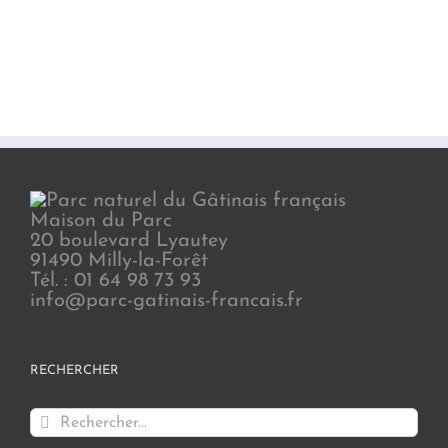
Maison du Parc
20 boulevard Lyautey
91490 Milly-la-Forêt
Tél. : 01 64 98 73 93
info@parc-gatinais-francais.fr
RECHERCHER
Rechercher: