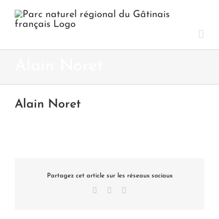
Passer
au
contenu
Alain Noret
Alain Noret
Partagez cet article sur les réseaux sociaux
Facebook
X
LinkedIn