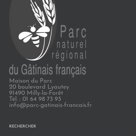
Maison du Parc
20 boulevard Lyautey
91490 Milly-la-Forêt
Tél. : 01 64 98 73 93
info@parc-gatinais-francais.fr
RECHERCHER