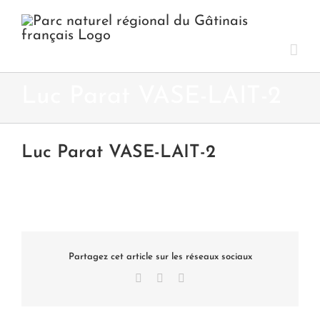
Passer
au
contenu
Luc Parat VASE-LAIT-2
Luc Parat VASE-LAIT-2
Partagez cet article sur les réseaux sociaux
Facebook
X
LinkedIn