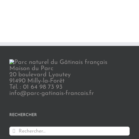
Maison du Parc
20 boulevard Lyautey
91490 Milly-la-Forêt
Tél. : 01 64 98 73 93
info@parc-gatinais-francais.fr
RECHERCHER
Rechercher: