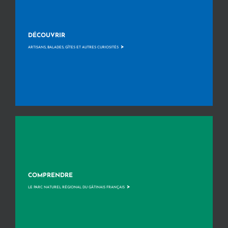
DÉCOUVRIR
>
ARTISANS, BALADES, GÎTES ET AUTRES CURIOSITÉS
COMPRENDRE
>
LE PARC NATUREL RÉGIONAL DU GÂTINAIS FRANÇAIS