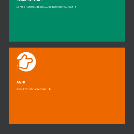
COMPRENDRE
>
LE PARC NATUREL RÉGIONAL DU GÂTINAIS FRANÇAIS
AGIR
>
ENQUÊTES, DÉCLARATIONS, ...