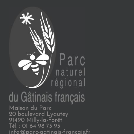
Maison du Parc
20 boulevard Lyautey
91490 Milly-la-Forêt
Tél. : 01 64 98 73 93
info@parc-gatinais-francais.fr