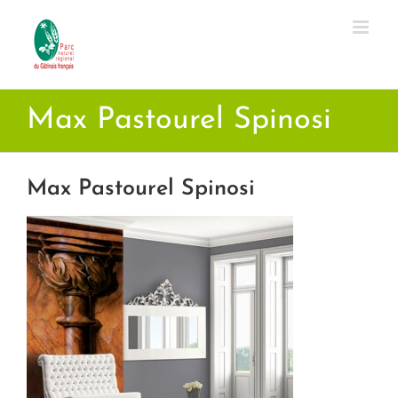
Passer
au
contenu
Max Pastourel Spinosi
Max Pastourel Spinosi