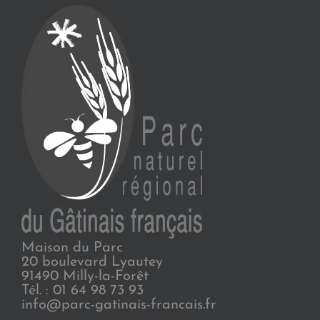
Maison du Parc
20 boulevard Lyautey
91490 Milly-la-Forêt
Tél. : 01 64 98 73 93
info@parc-gatinais-francais.fr