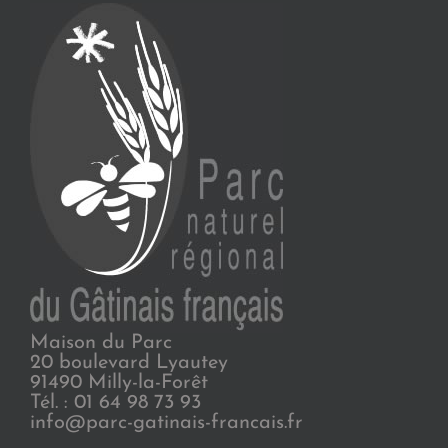
Maison du Parc
20 boulevard Lyautey
91490 Milly-la-Forêt
Tél. : 01 64 98 73 93
info@parc-gatinais-francais.fr