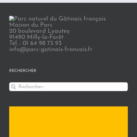
Maison du Parc
20 boulevard Lyautey
91490 Milly-la-Forêt
Tél. : 01 64 98 73 93
info@parc-gatinais-francais.fr
RECHERCHER
Rechercher: