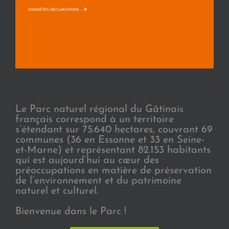
>
ENQUÊTES, DÉCLARATIONS, ...
Le Parc naturel régional du Gâtinais
français correspond à un territoire
s’étendant sur 75.640 hectares, couvrant 69
communes (36 en Essonne et 33 en Seine-
et-Marne) et représentant 82.153 habitants
qui est aujourd’hui au cœur des
préoccupations en matière de préservation
de l’environnement et du patrimoine
naturel et culturel.
Bienvenue dans le Parc !