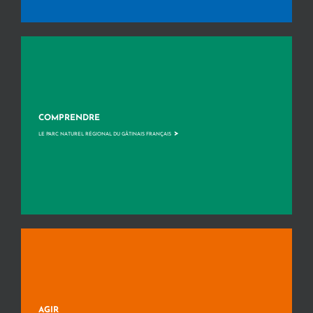
COMPRENDRE
>
LE PARC NATUREL RÉGIONAL DU GÂTINAIS FRANÇAIS
AGIR