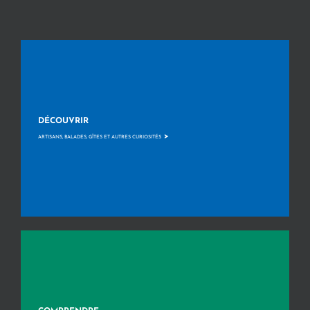
DÉCOUVRIR
>
ARTISANS, BALADES, GÎTES ET AUTRES CURIOSITÉS