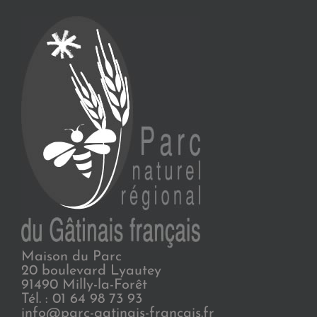
Maison du Parc
20 boulevard Lyautey
91490 Milly-la-Forêt
Tél. : 01 64 98 73 93
info@parc-gatinais-francais.fr