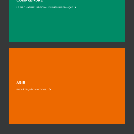
COMPRENDRE
>
LE PARC NATUREL RÉGIONAL DU GÂTINAIS FRANÇAIS
AGIR
>
ENQUÊTES, DÉCLARATIONS, ...