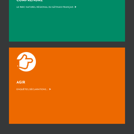
COMPRENDRE
>
LE PARC NATUREL RÉGIONAL DU GÂTINAIS FRANÇAIS
AGIR
>
ENQUÊTES, DÉCLARATIONS, ...