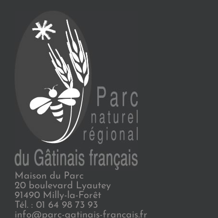
Maison du Parc
20 boulevard Lyautey
91490 Milly-la-Forêt
Tél. : 01 64 98 73 93
info@parc-gatinais-francais.fr